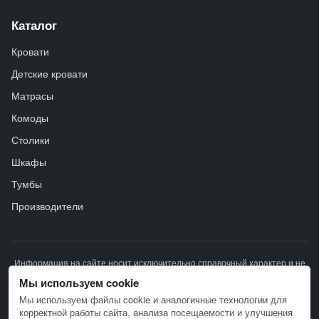
Каталог
Кровати
Детские кровати
Матрасы
Комоды
Столики
Шкафы
Тумбы
Производители
Информация на сайте носит исключительно справочный характер и не
является публичной офертой. Описание товара носит справочно-
Мы используем cookie
ознакомительный характер и не может служить основанием для
Мы используем файлы cookie и аналогичные технологии для
претензий.
корректной работы сайта, анализа посещаемости и улучшения