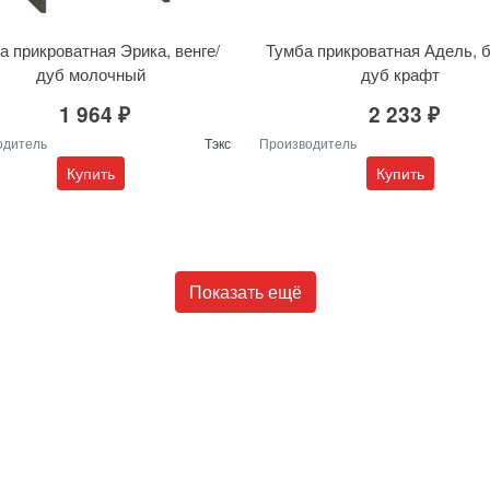
а прикроватная Эрика, венге/
Тумба прикроватная Адель, 
дуб молочный
дуб крафт
1 964 ₽
2 233 ₽
одитель
Тэкс
Производитель
Купить
Купить
Показать ещё