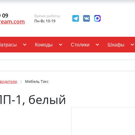
9 09
Время работы:
ream.com
Пн-Вс 10-19
атрасы
Комоды
Столики
Шкафы
водители
Мебель Тэкс
П-1, белый