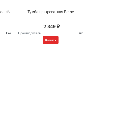
белый/
Тумба прикроватная Вегас
2 349 ₽
Тэкс
Производитель
Тэкс
Купить