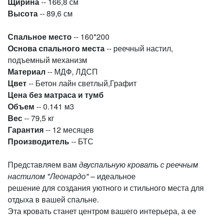
Щирина
-- 166,8 см
Высота
-- 89,6 см
Спальное место
-- 160*200
Основа спального места
-- реечный настил,
подъемный механизм
Материал
-- МДФ, ЛДСП
Цвет
-- Бетон лайн светлый,Графит
Цена без матраса и тумб
Объем
-- 0.141 м3
Вес
-- 79,5 кг
Гарантия
-- 12 месяцев
Производитель
-- БТС
Представляем вам
двуспальную кровать с реечным
настилом "Леонардо"
– идеальное
решение для создания уютного и стильного места для
отдыха в вашей спальне.
Эта кровать станет центром вашего интерьера, а ее