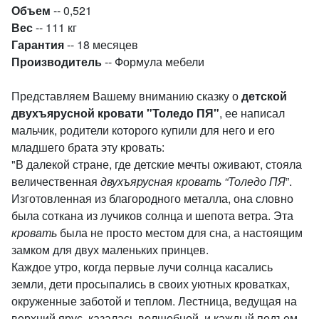
Объем
-- 0,521
Вес
-- 111 кг
Гарантия
-- 18 месяцев
Производитель
-- Формула мебели
Представляем Вашему вниманию сказку о
детской
двухъярусной кровати "Толедо ПЯ"
, ее написал
мальчик, родители которого купили для него и его
младшего брата эту кровать:
"В далекой стране, где детские мечты оживают, стояла
величественная
двухъярусная кровать “Толедо ПЯ
”.
Изготовленная из благородного металла, она словно
была соткана из лучиков солнца и шепота ветра. Эта
кровать
была не просто местом для сна, а настоящим
замком для двух маленьких принцев.
Каждое утро, когда первые лучи солнца касались
земли, дети просыпались в своих уютных кроватках,
окруженные заботой и теплом. Лестница, ведущая на
верхний ярус, казалась волшебной, и каждый подъем