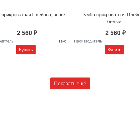
 прикроватная Плейона, венге
Тумба прикроватная Плейо
белый
2 560 ₽
2 560 ₽
одитель
Тэкс
Производитель
Купить
Купить
Показать ещё