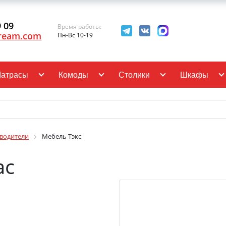
9 09
Время работы:
ream.com
Пн-Вс 10-19
атрасы
Комоды
Столики
Шкафы
водители
Мебель Тэкс
ас