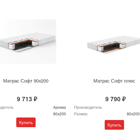
Матрас Софт 90x200
Матрас Софт плюс
9 713 ₽
9 790 ₽
одитель
Арника
Производитель
90x200
Размер
80x20
Купить
Купить