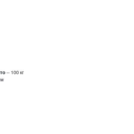
сто
-- 100 кг
см