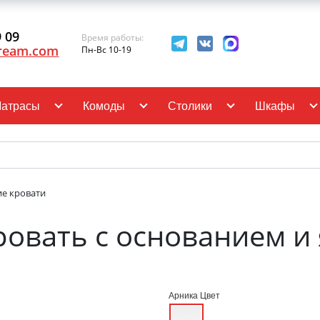
9 09
Время работы:
ream.com
Пн-Вс 10-19
атрасы
Комоды
Столики
Шкафы
ие кровати
овать с основанием и
Арника Цвет