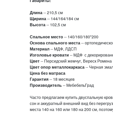
Габариты:
Длина
-- 210,5 см
Щирина
-- 144/164/184 см
Высота
-- 102,5 см
Спальное место
-- 140/160/180*200
Основа спального места
-- ортопедическ
Материал
-- МДФ, ЛДСП
Изголовье кровати
-- МДФ с декорирован
Цвет
-- Персидский жемчуг, Вереск Ромена
Цвет опор
металлокаркаса
-- Черная эма
Цена без матраса
Гарантия
-- 18 месяцев
Производитель
-- МебебельГрад
Часто предлагаем купить двуспальную кров
сон и аккуратный внешний вид без перегру
места 140 на 160 или 180 на 200 см, поэтом