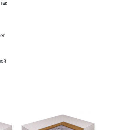
так
ет
ной