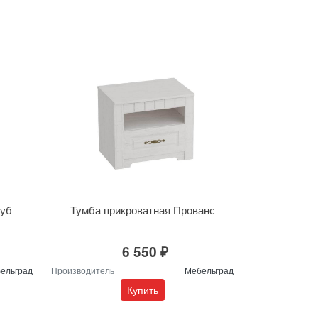
Дуб
Тумба прикроватная Прованс
6 550 ₽
ельград
Производитель
Мебельград
Купить