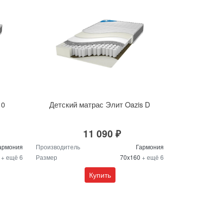
10
Детский матрас Элит Oazis D
11 090 ₽
армония
Производитель
Гармония
0
+ ещё 6
Размер
70x160
+ ещё 6
Купить