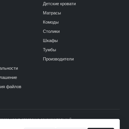
Детские кровати
Матрасы
Комоды
Столики
Шкафы
Тумбы
Производители
альности
глашение
ния файлов
овара носит справочно-ознакомительный