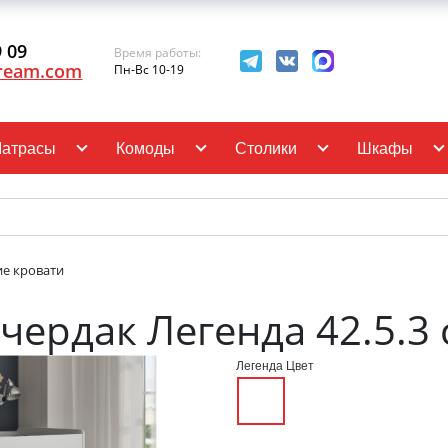
9 09
Время работы:
ream.com
Пн-Вс 10-19
атрасы
Комоды
Столики
Шкафы
ие кровати
 чердак Легенда 42.5.3
Легенда Цвет