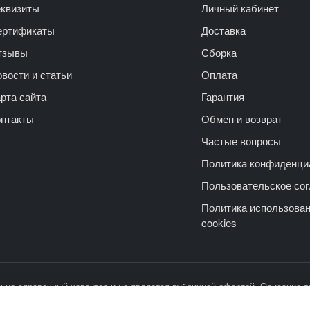
еквизиты
Личный кабинет
ертификаты
Доставка
тзывы
Сборка
вости и статьи
Оплата
рта сайта
Гарантия
онтакты
Обмен и возврат
Частые вопросы
Политика конфиденци
Пользовательское со
Политика использова
cookies
ьно справочный характер и не является публичной офертой. Описание т
характер и не может служить основанием для претензий.