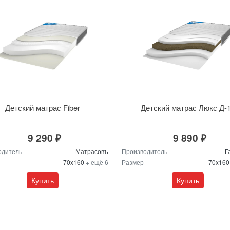
Детский матрас Fiber
Детский матрас Люкс Д-
9 290 ₽
9 890 ₽
одитель
Матрасовъ
Производитель
Г
70x160
+ ещё 6
Размер
70x16
Купить
Купить