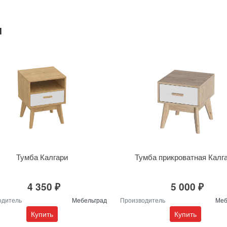
М
Тумба Калгари
Тумба прикроватная Калг
4 350 ₽
5 000 ₽
одитель
Мебельград
Производитель
Меб
Купить
Купить