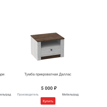
ари
Тумба прикроватная Даллас
5 000 ₽
ельград
Производитель
Мебельград
Купить