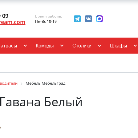
9 09
Время работы:
ream.com
Пн-Вс 10-19
атрасы
Комоды
Столики
Шкафы
водители
Мебель Мебельград
 Гавана Белый