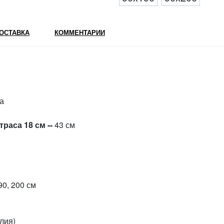
ОСТАВКА
КОММЕНТАРИИ
та
раса 18 см --
43 см
90, 200 см
лия)