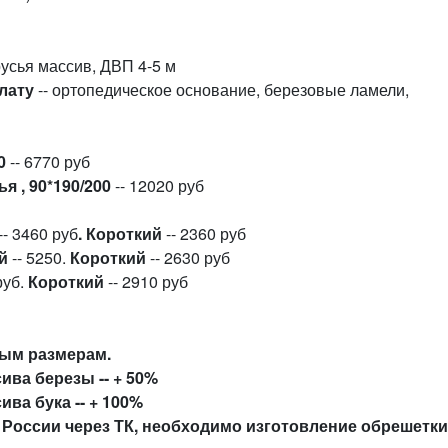
русья массив, ДВП 4-5 м
плату
-- ортопедическое основание, березовые ламели,
00
-- 6770 руб
 , 90*190/200
-- 12020 руб
-- 3460 руб
. Короткий
-- 2360 руб
й
-- 5250.
Короткий
-- 2630 руб
руб.
Короткий
-- 2910 руб
ным размерам.
ива березы -- + 50%
ва бука -- + 100%
 России через ТК, необходимо изготовление обрешетк