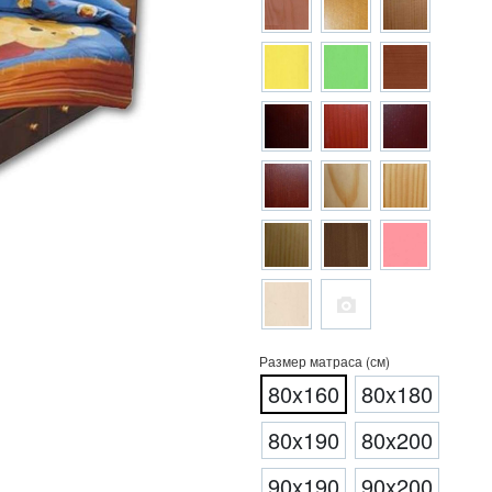
Размер матраса (см)
80x160
80x180
80x190
80x200
90x190
90x200