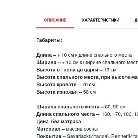
ОПИСАНИЕ
ХАРАКТЕРИСТИКИ
Д
Габариты:
Длина --
+ 10 см к длине спального места
Щирина --
+ 10 см к ширине спального мес
Высота от пола до царги --
19 см
Высота спального места, при высоте мат
Высота кровати --
70 см
Высота изножья --
58 см
Ширина спального места --
80, 90 см
Длина спального места --
160, 170, 180, 1
Цена без матраса
Материал --
массив сосны
Покрытие --
Sayarlack(Италия), Renner(Ита