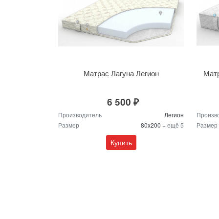
Матрас Лагуна Легион
Матр
6 500 ₽
Производитель
Легион
Произв
Размер
80x200
+ ещё 5
Размер
Купить