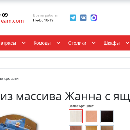
9 09
Время работы:
ream.com
Пн-Вс 10-19
атрасы
Комоды
Столики
Шкафы
ие кровати
 из массива Жанна с я
ВелесАрт Цвет