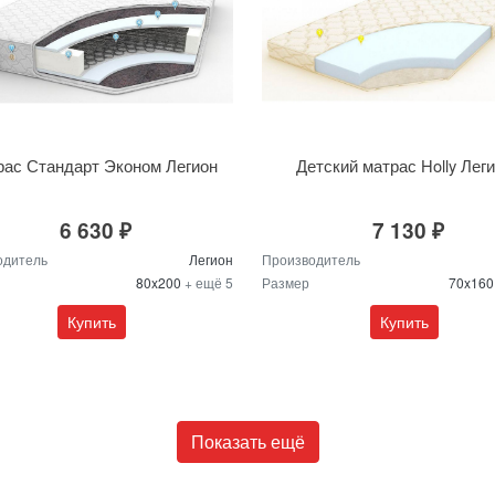
ас Стандарт Эконом Легион
Детский матрас Holly Лег
6 630 ₽
7 130 ₽
одитель
Легион
Производитель
80x200
+ ещё 5
Размер
70x16
Купить
Купить
Показать ещё