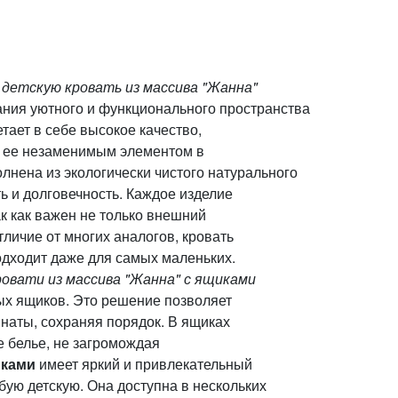
ю
детскую кровать из массива "Жанна"
ния уютного и функционального пространства
тает в себе высокое качество,
ет ее незаменимым элементом в
лнена из экологически чистого натурального
ь и долговечность. Каждое изделие
к как важен не только внешний
тличие от многих аналогов, кровать
одходит даже для самых маленьких.
ровати из массива "Жанна" с ящиками
х ящиков. Это решение позволяет
наты, сохраняя порядок. В ящиках
е белье, не загромождая
иками
имеет яркий и привлекательный
бую детскую. Она доступна в нескольких