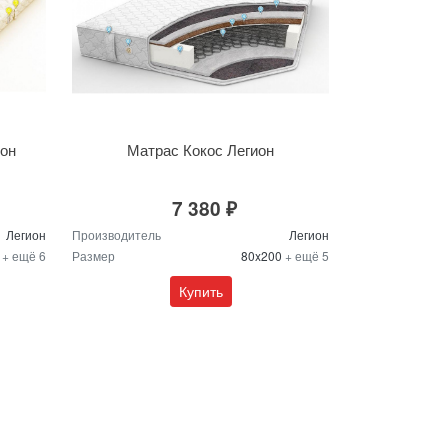
ион
Матрас Кокос Легион
7 380 ₽
Легион
Производитель
Легион
0
+ ещё 6
Размер
80x200
+ ещё 5
Купить