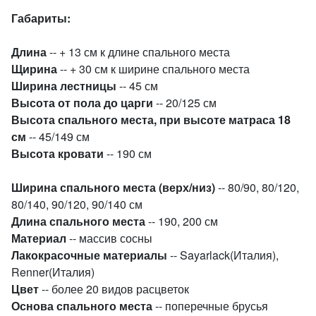
Габариты:
Длина
-- + 13 см к длине спального места
Щирина
-- + 30 см к ширине спального места
Ширина лестницы
-- 45 см
Высота от пола до царги
-- 20/125 см
Высота спального места, при высоте матраса 18
см
-- 45/149 см
Высота кровати
-- 190 см
Ширина спального места
(верх/низ)
-- 80/90, 80/120,
80/140, 90/120, 90/140 см
Длина спального места
-- 190, 200 см
Материал
-- массив сосны
Лакокрасочные материалы
-- Sayarlack(Италия),
Renner(Италия)
Цвет
-- более 20 видов расцветок
Основа спального места
-- поперечные брусья