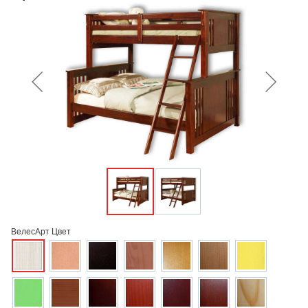
ВелесАрт Цвет