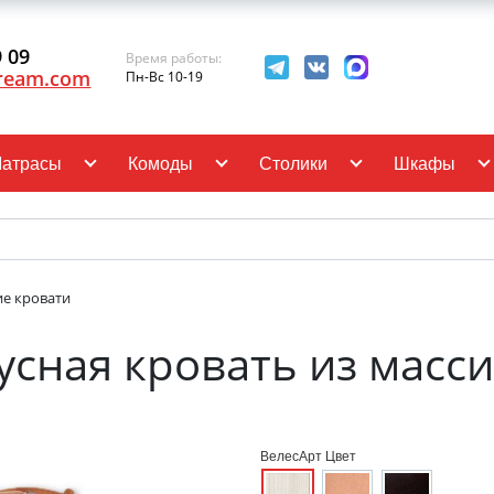
9 09
Время работы:
ream.com
Пн-Вс 10-19
атрасы
Комоды
Столики
Шкафы
ие кровати
усная кровать из масси
ВелесАрт Цвет