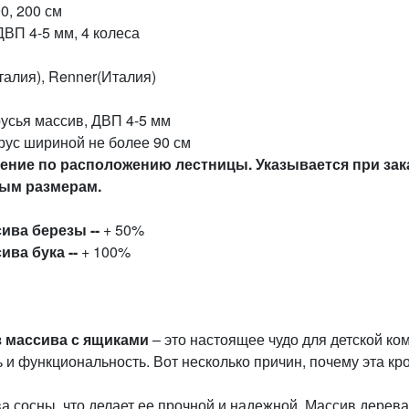
90, 200 см
ДВП 4-5 мм, 4 колеса
талия), Renner(Италия)
русья массив, ДВП 4-5 мм
ярус шириной не более 90 см
ение по расположению лестницы. Указывается при зак
ным размерам.
ива березы --
+ 50%
ива бука --
+ 100%
з массива с ящиками
– это настоящее чудо для детской ко
ь и функциональность. Вот несколько причин, почему эта кр
 сосны, что делает ее прочной и надежной. Массив дерева