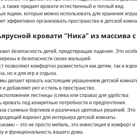
, а также придает кровати естественный и теплый вид.
е ящики, которые можно использовать для хранения игруш
яет эффективно организовать пространство в детской комна
ярусной кровати “Ника” из массива с
вают безопасность детей, предотвращая падения. Это особ
уверены в безопасности своих малышей.
позволяют комфортно разместиться как детям, так и взро
а, но и для игр и отдыха.
ы делают кровать настоящим украшением детской комнат
 и добавляет уют и стиль в пространство.
положения лестницы (слева или справа) для удобства
ь кровать под конкретные потребности и предпочтения.
за съемных бортиков и различных цветовых решений. Это
дходящий вариант для интерьера детской комнаты.
щиками
– это не просто мебель, это инвестиция в комфорт и
ику и функциональность вашего дома.