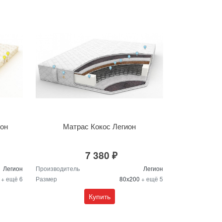
ион
Матрас Кокос Легион
7 380 ₽
Легион
Производитель
Легион
0
+ ещё 6
Размер
80x200
+ ещё 5
Купить