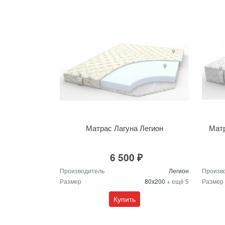
Матрас Лагуна Легион
Матр
6 500 ₽
Производитель
Легион
Произв
Размер
80x200
+ ещё 5
Размер
Купить