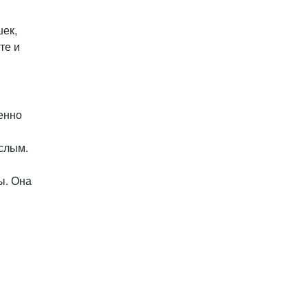
ек,
те и
енно
слым.
ы. Она