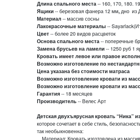
Длина спального места
-- 160, 170, 180. 1
Ящики
-- березовая фанера 12 мм
,
дно из 
Материал
-- массив сосны
Лакокрасочные материалы
-- Sayarlack(И
Цвет
-- более 20 видов расцветок
Основа спального места
-- поперечные б
Замена брусьев на ламели
-- 1250 руб 1 
Кровать имеет левое или правое исполн
Возможно изготовление по нестандарт
Цена указана без стоимости матраса
Возможно изготовление кровати из масс
Возможно изготовление кровати из масс
Гарантия
-- 18 месяцев
Производитель
-- Велес Арт
Детская двухъярусная кровать “Ника” и
которое сочетает в себе стиль, безопасност
так необыкновенна:
Материал: Кровать изготовлена из массива