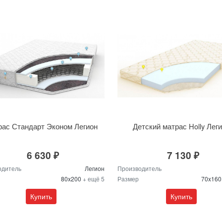
ас Стандарт Эконом Легион
Детский матрас Holly Лег
6 630 ₽
7 130 ₽
одитель
Легион
Производитель
80x200
+ ещё 5
Размер
70x16
Купить
Купить