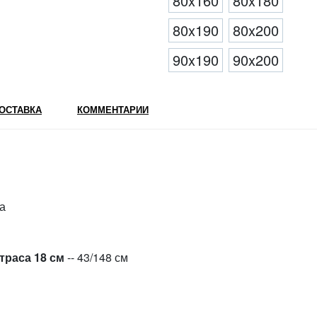
80x160
80x180
80x190
80x200
90x190
90x200
ОСТАВКА
КОММЕНТАРИИ
та
траса 18 см
-- 43/148 см