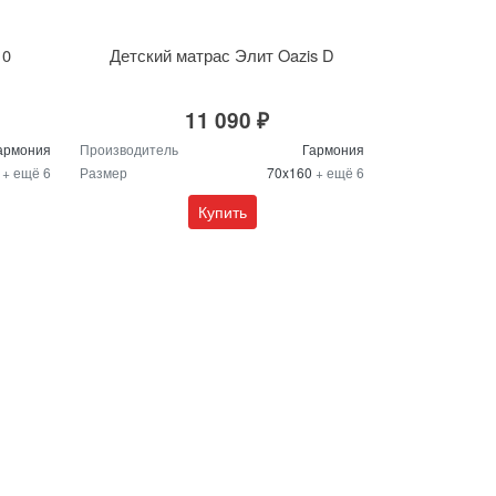
10
Детский матрас Элит Oazis D
11 090 ₽
армония
Производитель
Гармония
0
+ ещё 6
Размер
70x160
+ ещё 6
Купить