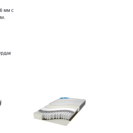
6 мм с
ми.
ердак