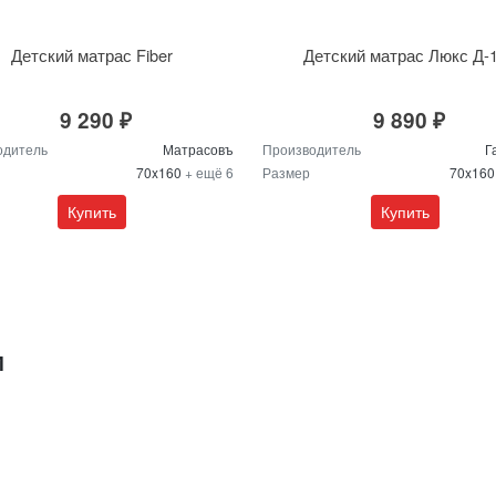
Детский матрас Fiber
Детский матрас Люкс Д-
9 290 ₽
9 890 ₽
одитель
Матрасовъ
Производитель
Г
70x160
+ ещё 6
Размер
70x16
Купить
Купить
М