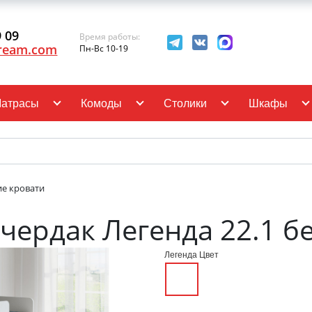
9 09
Время работы:
ream.com
Пн-Вс 10-19
атрасы
Комоды
Столики
Шкафы
ие кровати
 чердак Легенда 22.1 б
Легенда Цвет