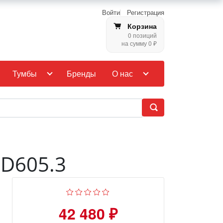
Войти
Регистрация
Корзина
0 позиций
на сумму 0 ₽
Тумбы
Бренды
О нас
 D605.3
42 480 ₽