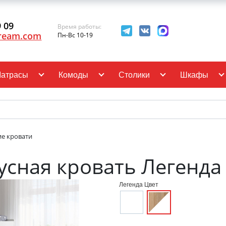
9 09
Время работы:
ream.com
Пн-Вс 10-19
атрасы
Комоды
Столики
Шкафы
ие кровати
усная кровать Легенда
Легенда Цвет