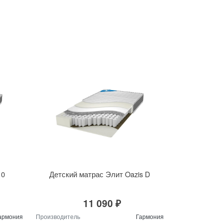
10
Детский матрас Элит Oazis D
11 090 ₽
армония
Производитель
Гармония