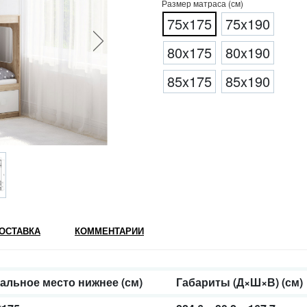
Размер матраса (см)
75x175
75x190
80x175
80x190
85x175
85x190
ОСТАВКА
КОММЕНТАРИИ
альное место нижнее (см)
Габариты (Д×Ш×В) (см)