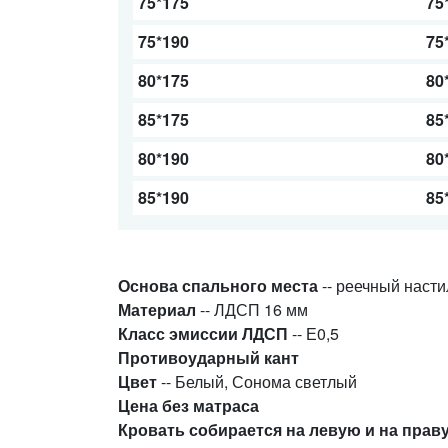
75*175
75
75*190
75
80*175
80
85*175
85
80*190
80
85*190
85
Основа спального места
-- реечный насти
Материал
-- ЛДСП 16 мм
Класс эмиссии
ЛДСП
-- Е0,5
Противоударный кант
Цвет
-- Белый, Сонома светлый
Цена без матраса
Кровать собирается на левую и на прав